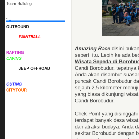
Team Building
.
OUTBOUND
PAINTBALL
Amazing Race
disini bukan
RAFTING
seperti itu. Lebih ke ada b
CAVING
Wisata Sepeda di Borobu
Candi Borobudur, tepatnya 
JEEP OFFROAD
Anda akan disambut suasan
puncak Candi Borobudur dar
OUTING
sejauh 2,5 kilometer menuj
CITYTOUR
yang biasa dikunjungi wisat
Candi Borobudur.
Chek Point yang disinggahi
terdapat banyak desa wisa
dan atraksi budaya. Anda d
sekitar Borobudur dengan b