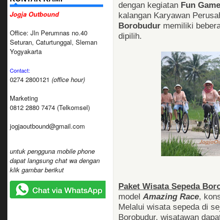
dengan kegiatan
Fun Game
Jogja Outbound
kalangan Karyawan Perusah
Borobudur
memiliki bebera
Office: Jln Perumnas no.40
dipilih.
Seturan, Caturtunggal, Sleman
Yogyakarta
Contact:
0274 2800121
(office hour)
Marketing
0812 2880 7474 (Telkomsel)
jogjaoutbound@gmail.com
untuk pengguna mobile phone
dapat langsung chat wa dengan
klik gambar berikut
Paket Wisata Sepeda Bor
model
Amazing Race
, ko
Melalui wisata sepeda di se
Borobudur, wisatawan dapat