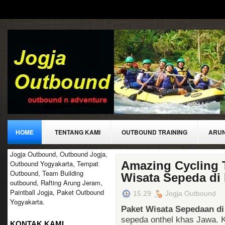
HOME
TENTANG KAMI
OUTBOUND TRAINING
ARU
Jogja Outbound, Outbound Jogja,
KONTAK
Outbound Yogyakarta, Tempat
Amazing Cycling 
Outbound, Team Building
Wisata Sepeda di
outbound, Rafting Arung Jeram,
Paintball Jogja, Paket Outbound
15.29
Jogja Outbound
Yogyakarta.
Paket Wisata Sepedaan d
sepeda onthel khas Jawa. 
KONTAK KAMI