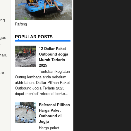
ang
Rafting
POPULAR POSTS
igus
,
12 Daftar Paket
Outbound Jogja
han,
Murah Terlaris
2025
Tentukan kegiatan
ar-
Outing lembaga anda sebelum
akhir tahun. Daftar Pilihan Paket
Outbound Jogja Terlaris 2025
dapat menjadi referensi berke...
Referensi Pilihan
Harga Paket
Outbound di
Jogja
Harga paket