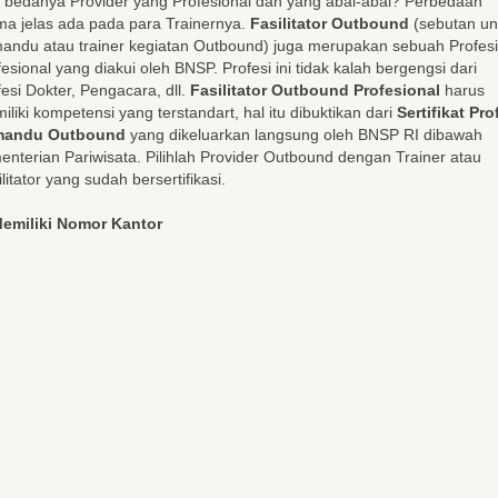
 bedanya Provider yang Profesional dan yang abal-abal? Perbedaan
ma jelas ada pada para Trainernya.
Fasilitator Outbound
(sebutan un
andu atau trainer kegiatan Outbound) juga merupakan sebuah Profesi
esional yang diakui oleh BNSP. Profesi ini tidak kalah bergengsi dari
fesi Dokter, Pengacara, dll.
Fasilitator Outbound Profesional
harus
iliki kompetensi yang terstandart, hal itu dibuktikan dari
Sertifikat Pro
mandu Outbound
yang dikeluarkan langsung oleh BNSP RI dibawah
enterian Pariwisata. Pilihlah Provider Outbound dengan Trainer atau
litator yang sudah bersertifikasi.
Memiliki Nomor Kantor