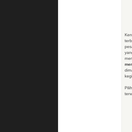
Ken
ter
pes
yan
mem
mem
dim
keg
Pili
ter