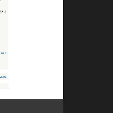
y
atau
Tour
 Lama