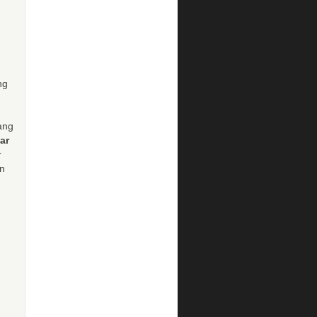
ng
ang
ar
r
n