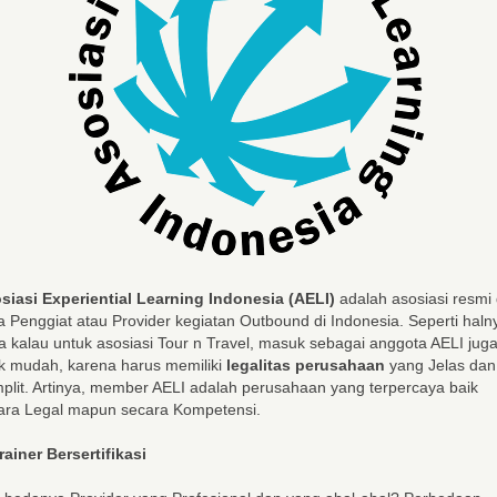
siasi Experiential Learning Indonesia (AELI)
adalah asosiasi resmi 
a Penggiat atau Provider kegiatan Outbound di Indonesia. Seperti haln
ta kalau untuk asosiasi Tour n Travel, masuk sebagai anggota AELI jug
ak mudah, karena harus memiliki
legalitas perusahaan
yang Jelas dan
plit. Artinya, member AELI adalah perusahaan yang terpercaya baik
ara Legal mapun secara Kompetensi.
Trainer Bersertifikasi