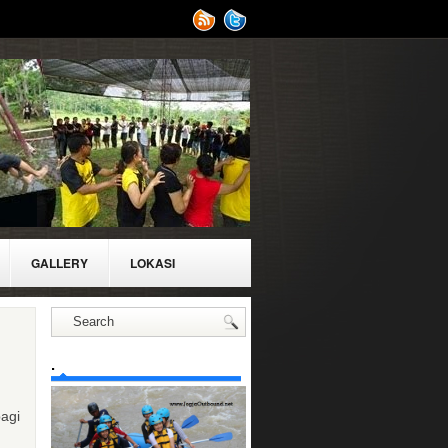
GALLERY
LOKASI
.
agi