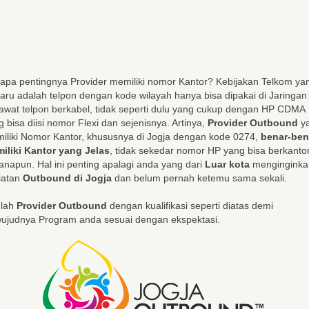
apa pentingnya Provider memiliki nomor Kantor? Kebijakan Telkom ya
baru adalah telpon dengan kode wilayah hanya bisa dipakai di Jaringan
awat telpon berkabel, tidak seperti dulu yang cukup dengan HP CDMA
g bisa diisi nomor Flexi dan sejenisnya. Artinya,
Provider Outbound
y
iliki Nomor Kantor, khususnya di Jogja dengan kode 0274,
benar-ben
iliki Kantor yang Jelas
, tidak sekedar nomor HP yang bisa berkanto
anapun. Hal ini penting apalagi anda yang dari
Luar kota
menginginka
iatan
Outbound di Jogja
dan belum pernah ketemu sama sekali.
hlah
Provider Outbound
dengan kualifikasi seperti diatas demi
wujudnya Program anda sesuai dengan ekspektasi.