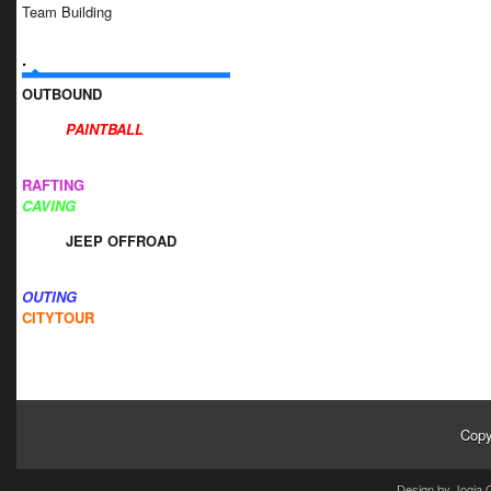
Team Building
.
OUTBOUND
PAINTBALL
RAFTING
CAVING
JEEP OFFROAD
OUTING
CITYTOUR
Copy
Design by Jogja