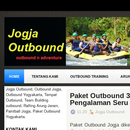
HOME
TENTANG KAMI
OUTBOUND TRAINING
ARU
Jogja Outbound, Outbound Jogja,
KONTAK
Outbound Yogyakarta, Tempat
Paket Outbound 3 
Outbound, Team Building
Pengalaman Seru
outbound, Rafting Arung Jeram,
Paintball Jogja, Paket Outbound
11.20
Jogja Outbound
Yogyakarta.
Paket Outbound Jogja dik
KONTAK KAMI