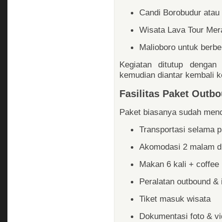
Candi Borobudur ata
Wisata Lava Tour Mer
Malioboro untuk berbe
Kegiatan ditutup denga
kemudian diantar kembali ke
Fasilitas Paket Outbo
Paket biasanya sudah men
Transportasi selama 
Akomodasi 2 malam di 
Makan 6 kali + coffee
Peralatan outbound & i
Tiket masuk wisata
Dokumentasi foto & v