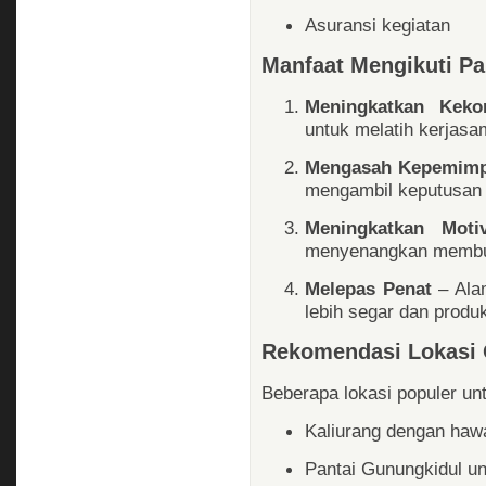
Asuransi kegiatan
Manfaat Mengikuti Pa
Meningkatkan Kek
untuk melatih kerjasa
Mengasah Kepemimp
mengambil keputusan 
Meningkatkan Motiv
menyenangkan membua
Melepas Penat
– Ala
lebih segar dan produk
Rekomendasi Lokasi 
Beberapa lokasi populer u
Kaliurang dengan haw
Pantai Gunungkidul un