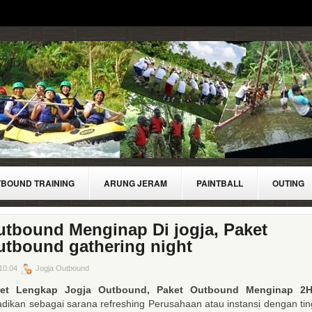
BOUND TRAINING
ARUNG JERAM
PAINTBALL
OUTING
tbound Menginap Di jogja, Paket
utbound gathering night
10.04
Jogja Outbound
ket Lengkap Jogja Outbound,
Paket Outbound Menginap 2
adikan sebagai sarana refreshing Perusahaan atau instansi dengan tin