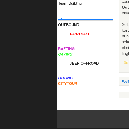
coc
Team Building
Ou
bisa
.
OUTBOUND
Sel
kar
PAINTBALL
hub
sek
efi
RAFTING
ling
CAVING
JEEP OFFROAD
OUTING
Post
CITYTOUR