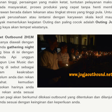
anan tinggi, persaingan yang makin ketat, tuntutan pelayanan maks
ada masyarakat, proses produksi yang cepat tanpa henti mem
yawan berada dalam tekanan atau tingkat stress yang tinggi pula. Untuk
yak perusahaan atau isntansi dengan karyawan skala kecil ma
yak memerlukan kegiatan Outing dan paling cocok adalah
Outing J
g kaya akan tempat wisatanya.
ket Outbound 2H1M
sanya diawali dengan
enda
gathering night
g bisa di isi dengan
enda Api unggun
pun Live Music dan
ing di sebut sebagai
lam keakraban
elum anda dan rekan
tirahat. kemudian
sokan harinya anda
 rekan anda sesuai
an pagi akan berkumul dilokasi outbound yang ditentukan dan dilanju
nda sesuai dengan keinginan dan keperliuan anda.