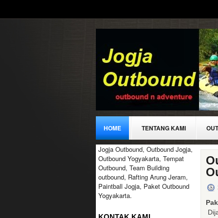
HOME
TENTANG KAMI
OUT
Jogja Outbound, Outbound Jogja,
KONTAK
Outbound Yogyakarta, Tempat
Ou
Outbound, Team Building
O
outbound, Rafting Arung Jeram,
Paintball Jogja, Paket Outbound
Yogyakarta.
Pa
Dij
KONTAK KAMI