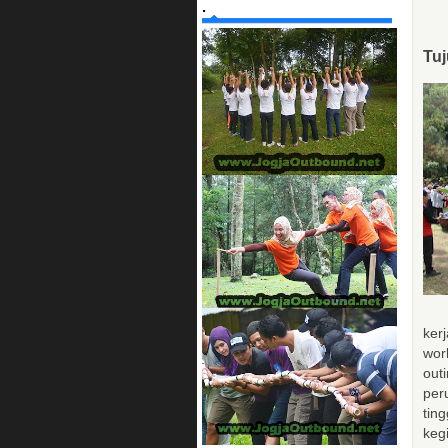
.
Tuj
ker
wor
out
per
tin
keg