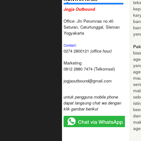
tek
Jogja Outbound
kep
kar
Office: Jln Perumnas no.40
ban
Seturan, Caturtunggal, Sleman
ban
Yogyakarta
yan
Contact:
Pa
0274 2800121
(office hour)
bia
ag
Marketing
yan
0812 2880 7474 (Telkomsel)
ag
mau
jogjaoutbound@gmail.com
ser
ma
untuk pengguna mobile phone
seb
dapat langsung chat wa dengan
is
klik gambar berikut
kee
dan
mak
age