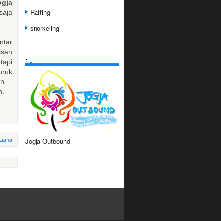
ogja
Rafting
saja
snorkeling
ntar
isan
.
tapi
uruk
an –
n.
 Lama
Jogja Outbound