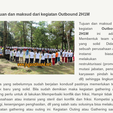
uan dan maksud dari kegiatan
Outbound 2H1M
Tujuan dan maksud 
kegiatan
Outbo
2H1M
ini ada
Membentuk team w
yang solid Dida
sebuah perusahaan 
instansi biasa
melakukan
restrukturisasi (prom
mutasi jabatan, pens
karyawan pindah ke
dll) sehingga lingku
ja yang sebelumnya sudah berjalan kondusif pastinya memerlukan 
k baru yang solid. Bila sudah demikian maka kegiatan gathering 
ing perlu untuk di lakukan.Memperbaiki konflik dan friksi, Hampir tidak
usahaan atau instansi yang steril dari konflik dan friksi. Kompetisi 
ggi, kesenjangan penghasilan, dll yang salah satu solusinya bisa melak
iatan gathering atau outing ini. Kegiatan Outing atau Gathering sa