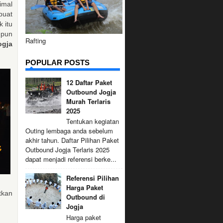
imal
buat
 itu
upun
Rafting
ogja
POPULAR POSTS
12 Daftar Paket
Outbound Jogja
Murah Terlaris
2025
Tentukan kegiatan
Outing lembaga anda sebelum
akhir tahun. Daftar Pilihan Paket
Outbound Jogja Terlaris 2025
dapat menjadi referensi berke...
Referensi Pilihan
Harga Paket
tkan
Outbound di
Jogja
Harga paket