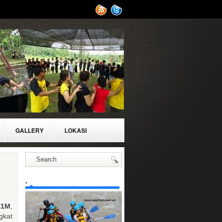
GALLERY
LOKASI
.
H1M
,
gkat