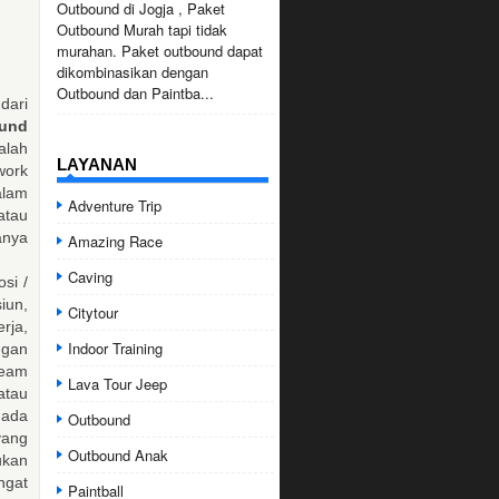
Outbound di Jogja , Paket
Outbound Murah tapi tidak
murahan. Paket outbound dapat
dikombinasikan dengan
Outbound dan Paintba...
dari
und
lah
LAYANAN
ork
lam
Adventure Trip
atau
nya
Amazing Race
Caving
osi /
iun,
Citytour
rja,
Indoor Training
ngan
team
Lava Tour Jeep
atau
 ada
Outbound
yang
Outbound Anak
ukan
ngat
Paintball