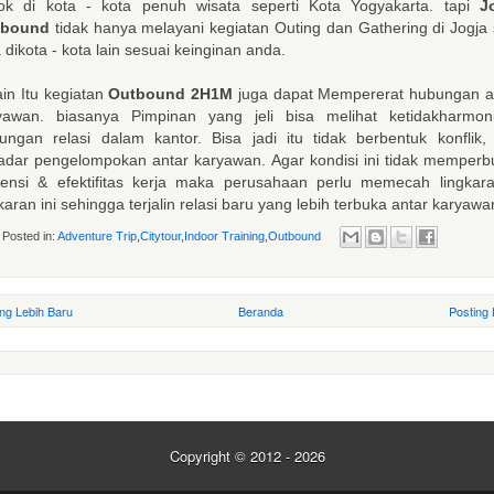
ok di kota - kota penuh wisata seperti Kota Yogyakarta. tapi
J
tbound
tidak hanya melayani kegiatan Outing dan Gathering di Jogja 
 dikota - kota lain sesuai keinginan anda.
ain Itu kegiatan
Outbound 2H1M
juga dapat Mempererat hubungan a
yawan. biasanya Pimpinan yang jeli bisa melihat ketidakharmon
ungan relasi dalam kantor. Bisa jadi itu tidak berbentuk konflik, 
adar pengelompokan antar karyawan. Agar kondisi ini tidak memperb
siensi & efektifitas kerja maka perusahaan perlu memecah lingkar
karan ini sehingga terjalin relasi baru yang lebih terbuka antar karyawa
Posted in:
Adventure Trip
,
Citytour
,
Indoor Training
,
Outbound
ing Lebih Baru
Beranda
Posting
Copyright © 2012 - 2026